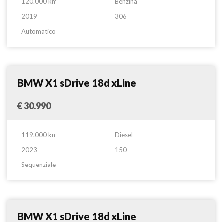
120.000 km
Benzina
2019
306
Automatico
Suv
Confronta
BMW X1 sDrive 18d xLine
€ 30.990
119.000 km
Diesel
2023
150
Sequenziale
Suv
Confronta
BMW X1 sDrive 18d xLine