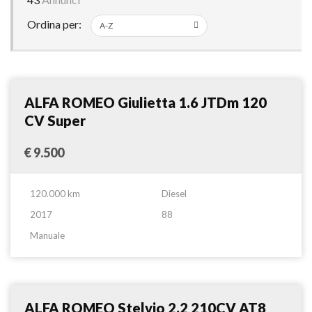
Ordina per:
Berlina
Confronta
ALFA ROMEO Giulietta 1.6 JTDm 120
CV Super
€ 9.500
120.000 km
Diesel
2017
88
Manuale
Suv
Confronta
ALFA ROMEO Stelvio 2.2 210CV AT8