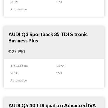
2019
190
Automatico
Suv
Confronta
AUDI Q3 Sportback 35 TDI S tronic
Business Plus
€ 27.990
120.000 km
Diesel
2020
150
Automatico
Suv
Confronta
AUDI Q5 40 TDI quattro Advanced IVA