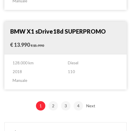
Manuale
Fuoristrada
Confronta
BMW X1 sDrive18d SUPERPROMO
€ 13.990
€15.990
128.000 km
Diesel
2018
110
Manuale
1
2
3
4
Next