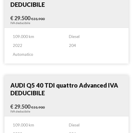
DEDUCIBILE
€ 29.500
€31.900
IVA deducibile
109.000 km
Diesel
2022
204
Automatico
Suv
Confronta
AUDI Q5 40 TDI quattro Advanced IVA
DEDUCIBILE
€ 29.500
€31.900
IVA deducibile
109.000 km
Diesel