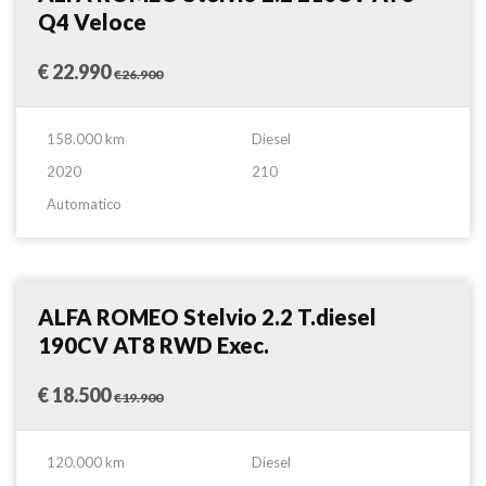
Q4 Veloce
€ 22.990
€26.900
158.000 km
Diesel
2020
210
Automatico
Suv
Confronta
ALFA ROMEO Stelvio 2.2 T.diesel
190CV AT8 RWD Exec.
€ 18.500
€19.900
120.000 km
Diesel