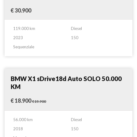
€ 30.900
119.000 km
Diesel
2023
150
Sequenziale
Fuoristrada
Confronta
BMW X1 sDrive18d Auto SOLO 50.000
KM
€ 18.900
€19.900
56.000 km
Diesel
2018
150