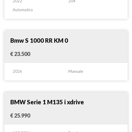
2022
204
Automatico
Altro
Confronta
Bmw S 1000 RR KM 0
€ 23.500
2026
Manuale
Berlina
Confronta
BMW Serie 1 M135 i xdrive
€ 25.990