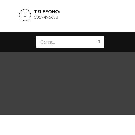
TELEFONO:
3319496693