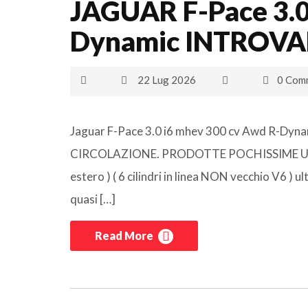
JAGUAR F-Pace 3.0
Dynamic INTROVA
22 Lug 2026
0 Com
Jaguar F-Pace 3.0 i6 mhev 300 cv Awd R-
CIRCOLAZIONE. PRODOTTE POCHISSIME UNITA’
estero ) ( 6 cilindri in linea NON vecchio V6 
quasi […]
Read More