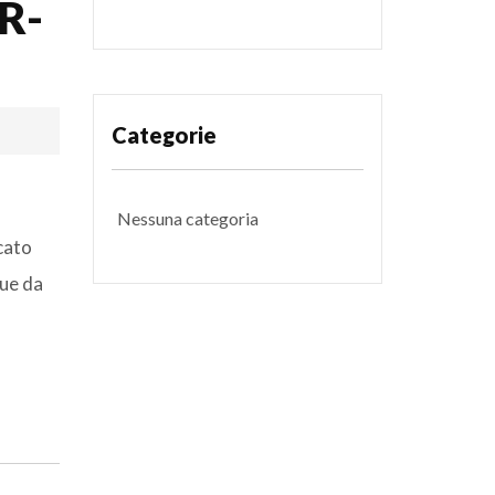
R-
Categorie
Nessuna categoria
cato
gue da