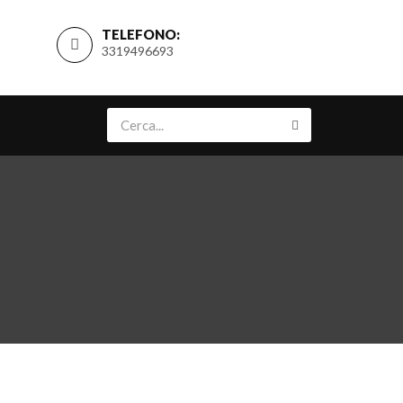
TELEFONO:
3319496693