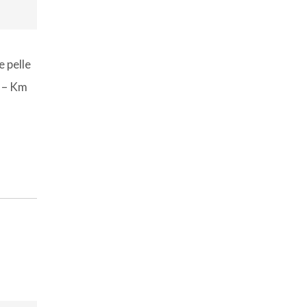
 pelle
9 – Km