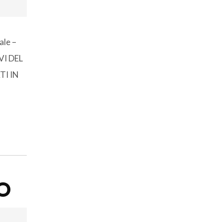
ale –
VI DEL
TI IN
RO